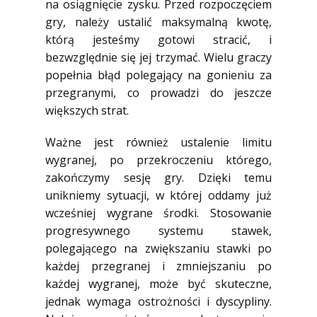
na osiągnięcie zysku. Przed rozpoczęciem
gry, należy ustalić maksymalną kwotę,
którą jesteśmy gotowi stracić, i
bezwzględnie się jej trzymać. Wielu graczy
popełnia błąd polegający na gonieniu za
przegranymi, co prowadzi do jeszcze
większych strat.
Ważne jest również ustalenie limitu
wygranej, po przekroczeniu którego,
zakończymy sesję gry. Dzięki temu
unikniemy sytuacji, w której oddamy już
wcześniej wygrane środki. Stosowanie
progresywnego systemu stawek,
polegającego na zwiększaniu stawki po
każdej przegranej i zmniejszaniu po
każdej wygranej, może być skuteczne,
jednak wymaga ostrożności i dyscypliny.