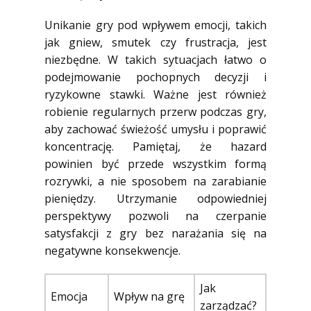
Unikanie gry pod wpływem emocji, takich
jak gniew, smutek czy frustracja, jest
niezbędne. W takich sytuacjach łatwo o
podejmowanie pochopnych decyzji i
ryzykowne stawki. Ważne jest również
robienie regularnych przerw podczas gry,
aby zachować świeżość umysłu i poprawić
koncentrację. Pamiętaj, że hazard
powinien być przede wszystkim formą
rozrywki, a nie sposobem na zarabianie
pieniędzy. Utrzymanie odpowiedniej
perspektywy pozwoli na czerpanie
satysfakcji z gry bez narażania się na
negatywne konsekwencje.
Jak
Emocja
Wpływ na grę
zarządzać?