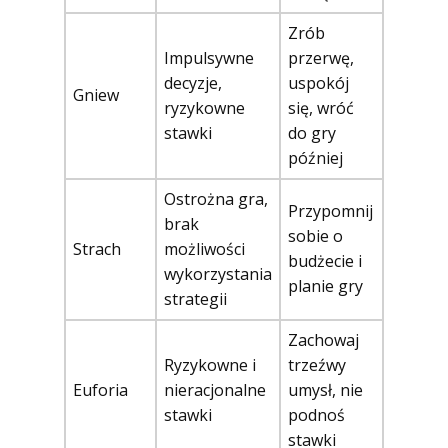
Zrób
Impulsywne
przerwę,
decyzje,
uspokój
Gniew
ryzykowne
się, wróć
stawki
do gry
później
Ostrożna gra,
Przypomnij
brak
sobie o
Strach
możliwości
budżecie i
wykorzystania
planie gry
strategii
Zachowaj
Ryzykowne i
trzeźwy
Euforia
nieracjonalne
umysł, nie
stawki
podnoś
stawki