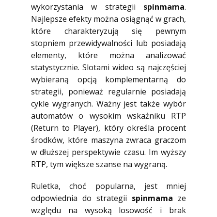
wykorzystania w strategii
spinmama
.
Najlepsze efekty można osiągnąć w grach,
które charakteryzują się pewnym
stopniem przewidywalności lub posiadają
elementy, które można analizować
statystycznie. Slotami wideo są najczęściej
wybieraną opcją komplementarną do
strategii, ponieważ regularnie posiadają
cykle wygranych. Ważny jest także wybór
automatów o wysokim wskaźniku RTP
(Return to Player), który określa procent
środków, które maszyna zwraca graczom
w dłuższej perspektywie czasu. Im wyższy
RTP, tym większe szanse na wygraną.
Ruletka, choć popularna, jest mniej
odpowiednia do strategii
spinmama
ze
względu na wysoką losowość i brak