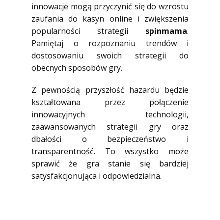
innowacje mogą przyczynić się do wzrostu
zaufania do kasyn online i zwiększenia
popularności strategii
spinmama
.
Pamiętaj o rozpoznaniu trendów i
dostosowaniu swoich strategii do
obecnych sposobów gry.
Z pewnością przyszłość hazardu będzie
kształtowana przez połączenie
innowacyjnych technologii,
zaawansowanych strategii gry oraz
dbałości o bezpieczeństwo i
transparentność. To wszystko może
sprawić że gra stanie się bardziej
satysfakcjonująca i odpowiedzialna.