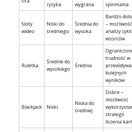
Gra
ryzyka
wygrana
spinmama
Bardzo dob
Sloty
Niski do
Średnia do
– możliwoś
wideo
średniego
wysoka
analizy cykli 
wzorców
Ograniczon
trudność w
Średnie do
Ruletka
Średnia
przewidywa
wysokiego
kolejnych
wyników
Dobre –
możliwość
Niska do
Blackjack
Niski
wykorzysta
średniej
strategii
liczenia kart