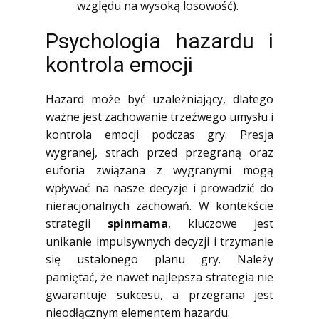
względu na wysoką losowość).
Psychologia hazardu i
kontrola emocji
Hazard może być uzależniający, dlatego
ważne jest zachowanie trzeźwego umysłu i
kontrola emocji podczas gry. Presja
wygranej, strach przed przegraną oraz
euforia związana z wygranymi mogą
wpływać na nasze decyzje i prowadzić do
nieracjonalnych zachowań. W kontekście
strategii
spinmama
, kluczowe jest
unikanie impulsywnych decyzji i trzymanie
się ustalonego planu gry. Należy
pamiętać, że nawet najlepsza strategia nie
gwarantuje sukcesu, a przegrana jest
nieodłącznym elementem hazardu.