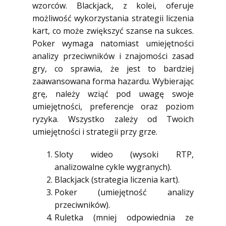
wzorców. Blackjack, z kolei, oferuje
możliwość wykorzystania strategii liczenia
kart, co może zwiększyć szanse na sukces.
Poker wymaga natomiast umiejętności
analizy przeciwników i znajomości zasad
gry, co sprawia, że jest to bardziej
zaawansowana forma hazardu. Wybierając
grę, należy wziąć pod uwagę swoje
umiejętności, preferencje oraz poziom
ryzyka. Wszystko zależy od Twoich
umiejętności i strategii przy grze.
Sloty wideo (wysoki RTP,
analizowalne cykle wygranych).
Blackjack (strategia liczenia kart).
Poker (umiejętność analizy
przeciwników).
Ruletka (mniej odpowiednia ze