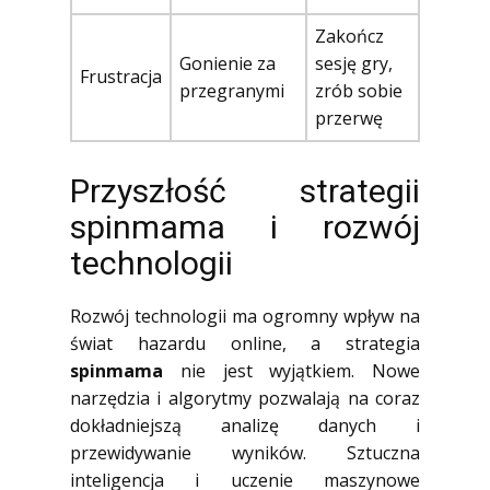
Zakończ
Gonienie za
sesję gry,
Frustracja
przegranymi
zrób sobie
przerwę
Przyszłość strategii
spinmama i rozwój
technologii
Rozwój technologii ma ogromny wpływ na
świat hazardu online, a strategia
spinmama
nie jest wyjątkiem. Nowe
narzędzia i algorytmy pozwalają na coraz
dokładniejszą analizę danych i
przewidywanie wyników. Sztuczna
inteligencja i uczenie maszynowe